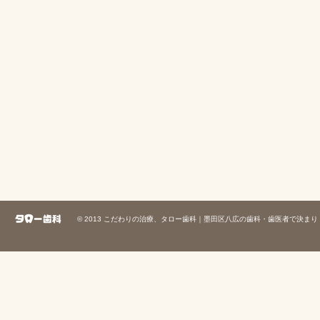
© 2013
こだわりの治療、タロー歯科｜墨田区八広の歯科・歯医者で決まり