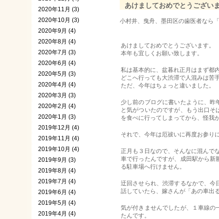
あけましておめでとうござい
2020年11月 (3)
2020年10月 (3)
小村井、曳舟、墨田区の歯医者なら「タロ
2020年9月 (4)
2020年8月 (4)
あけましておめでとうございます。
2020年7月 (3)
本年も宜しくお願い致します。
2020年6月 (4)
私は基本的に、盆暮れ正月はまず都
2020年5月 (3)
どこへ行っても大渋滞で人混みは苦
2020年4月 (4)
ただ、今年はちょっと違いました。
2020年3月 (3)
少し前のブログに書いたように、昨
2020年2月 (4)
と気がついたのですが、もう出口そ
2020年1月 (3)
を食べに行ってしまってから、怪我
2019年12月 (4)
それで、今年は厄祓いに再度お参り
2019年11月 (4)
2019年10月 (4)
正月も３日なので、そんなに混んで
車で行ったんですが、成田駅から新
2019年9月 (3)
る駐車場へ行けません。
2019年8月 (4)
2019年7月 (4)
迂回させられ、渋滞するなかで、今
話していたら、嫁さんが「あの車出
2019年6月 (4)
2019年5月 (4)
気が付きませんでしたが、１車線の
2019年4月 (4)
たんです。