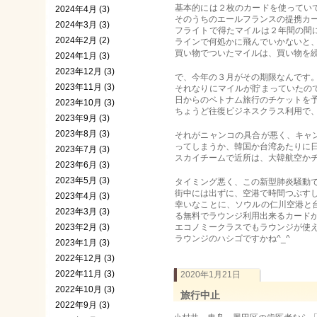
基本的には２枚のカードを使ってい
2024年4月 (3)
そのうちのエールフランスの提携カ
2024年3月 (3)
フライトで得たマイルは２年間の間
2024年2月 (2)
ラインで何処かに飛んでいかないと
買い物でついたマイルは、買い物を
2024年1月 (3)
2023年12月 (3)
で、今年の３月がその期限なんです
2023年11月 (3)
それなりにマイルが貯まっていたの
日からのベトナム旅行のチケットを
2023年10月 (3)
ちょうど往復ビジネスクラス利用で
2023年9月 (3)
2023年8月 (3)
それがニャンコの具合が悪く、キャ
ってしまうか、韓国か台湾あたりに
2023年7月 (3)
スカイチームで近所は、大韓航空か
2023年6月 (3)
2023年5月 (3)
タイミング悪く、この新型肺炎騒動
街中には出ずに、空港で時間つぶす
2023年4月 (3)
幸いなことに、ソウルの仁川空港と
2023年3月 (3)
る無料でラウンジ利用出来るカード
2023年2月 (3)
エコノミークラスでもラウンジが使
ラウンジのハシゴですかね^_^
2023年1月 (3)
2022年12月 (3)
2022年11月 (3)
2020年1月21日
2022年10月 (3)
旅行中止
2022年9月 (3)