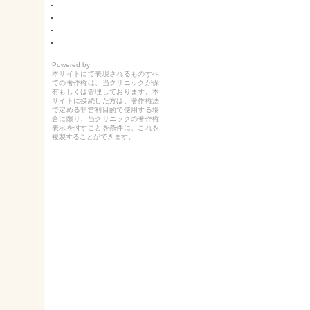
Powered by
本サイトにて表現されるものすべ
ての著作権は、当クリニックが保
有もしくは管理しております。本
サイトに接続した方は、著作権法
で定める非営利目的で使用する場
合に限り、当クリニックの著作権
表示を付すことを条件に、これを
複製することができます。