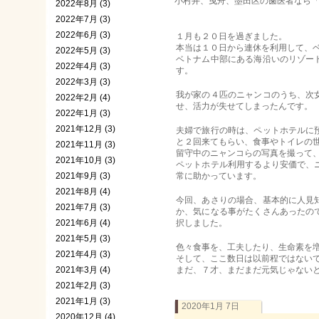
小村井、曳舟、墨田区の歯医者なら「タロ
2022年8月 (3)
2022年7月 (3)
2022年6月 (3)
１月も２０日を過ぎました。
本当は１０日から連休を利用して、
2022年5月 (3)
ベトナム中部にある海沿いのリゾー
2022年4月 (3)
す。
2022年3月 (3)
我が家の４匹のニャンコのうち、次
2022年2月 (4)
せ、活力が失せてしまったんです。
2022年1月 (3)
2021年12月 (3)
夫婦で旅行の時は、ペットホテルに
と２回来てもらい、食事やトイレの
2021年11月 (3)
留守中のニャンコらの写真を撮って
2021年10月 (3)
ペットホテル利用するより安価で、
2021年9月 (3)
常に助かっています。
2021年8月 (4)
今回、あさりの場合、基本的に人見
2021年7月 (3)
か、気になる事がたくさんあったの
2021年6月 (4)
択しました。
2021年5月 (3)
色々食事を、工夫したり、生命素を
2021年4月 (3)
そして、ここ数日は以前程ではない
2021年3月 (4)
まだ、７才、まだまだ元気じゃないと^
2021年2月 (3)
2021年1月 (3)
2020年1月 7日
2020年12月 (4)