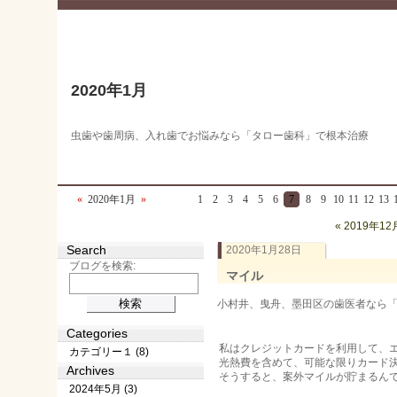
2020年1月
虫歯や歯周病、入れ歯でお悩みなら「タロー歯科」で根本治療
«
2020年1月
»
1
2
3
4
5
6
7
8
9
10
11
12
13
« 2019年12
Search
2020年1月28日
ブログを検索:
マイル
小村井、曳舟、墨田区の歯医者なら「タロ
Categories
私はクレジットカードを利用して、
カテゴリー１ (8)
光熱費を含めて、可能な限りカード
Archives
そうすると、案外マイルが貯まるん
2024年5月 (3)