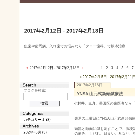
2017年2月12日 - 2017年2月18日
虫歯や歯周病、入れ歯でお悩みなら「タロー歯科」で根本治療
«
2017年2月12日 - 2017年2月18日
»
1
2
3
4
5
6
7
« 2017年2月 5日 - 2017年2月11
Search
2017年2月16日
ブログを検索:
YNSA 山元式新頭鍼療法
小村井、曳舟、墨田区の歯医者なら「タロ
Categories
先週の土曜日にYNSA 山元式新頭
カテゴリー１ (8)
Archives
頭部と顔面に鍼を刺すことで、脳梗
2024年5月 (3)
の痛み、しびれ、目まい、耳なり、