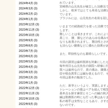
れています。
2024年4月 (3)
宮崎県の山元先生が確立した治療法
2024年3月 (3)
しかし、欧米ではとても有名な治療
2024年2月 (2)
ています。
ブラジルには、山元先生の名前を冠
2024年1月 (3)
2023年12月 (3)
いままでの経路経穴を使った治療で
2023年11月 (3)
します。
難しいことは省きますが、これによ
2023年10月 (3)
肩こり、腰、膝などのあらゆる痛み
2023年9月 (3)
なりも改善されますし、難治性とさ
2023年8月 (3)
も治らない腰痛などに優れた効果が
2023年7月 (3)
また、即効性なのも素晴らしいです
2023年6月 (3)
2023年5月 (3)
今回の講習は歯科医師を対象にした
毎年何日も山元先生の病院へ研修に
2023年4月 (3)
我々は歯科なので、肩の痛み、腰痛
2023年3月 (3)
症や咬合異常には鍼を使えるので、
2023年2月 (3)
今回は基本の勉強でした。
2023年1月 (3)
ただ、座学というより、実践します
2022年12月 (3)
トレーションの後はペアを組んで相
2022年11月 (3)
基本点を探す練習とそこへの鍼の刺
鍼は勤務医の時にも打った事はあり
2022年10月 (3)
私の相手は女性なこともあり、さす
2022年9月 (3)
ないのです。