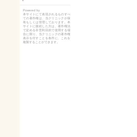
Powered by
本サイトにて表現されるものすべ
ての著作権は、当クリニックが保
有もしくは管理しております。本
サイトに接続した方は、著作権法
で定める非営利目的で使用する場
合に限り、当クリニックの著作権
表示を付すことを条件に、これを
複製することができます。