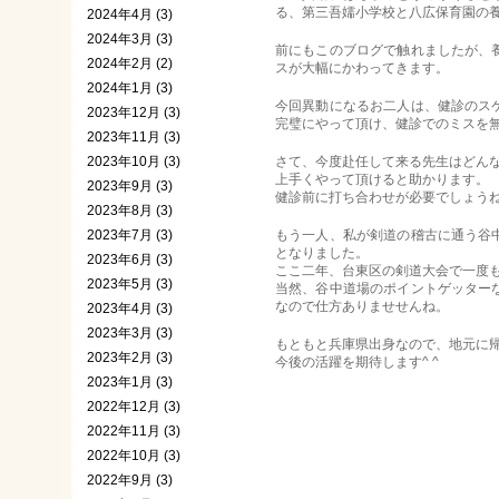
る、第三吾嬬小学校と八広保育園の
2024年4月 (3)
2024年3月 (3)
前にもこのブログで触れましたが、
2024年2月 (2)
スが大幅にかわってきます。
2024年1月 (3)
今回異動になるお二人は、健診のス
2023年12月 (3)
完璧にやって頂け、健診でのミスを
2023年11月 (3)
2023年10月 (3)
さて、今度赴任して来る先生はどん
上手くやって頂けると助かります。
2023年9月 (3)
健診前に打ち合わせが必要でしょう
2023年8月 (3)
2023年7月 (3)
もう一人、私が剣道の稽古に通う谷
となりました。
2023年6月 (3)
ここ二年、台東区の剣道大会で一度
2023年5月 (3)
当然、谷中道場のポイントゲッター
なので仕方ありませせんね。
2023年4月 (3)
2023年3月 (3)
もともと兵庫県出身なので、地元に
2023年2月 (3)
今後の活躍を期待します^ ^
2023年1月 (3)
2022年12月 (3)
2022年11月 (3)
2022年10月 (3)
2022年9月 (3)