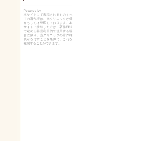
Powered by
本サイトにて表現されるものすべ
ての著作権は、当クリニックが保
有もしくは管理しております。本
サイトに接続した方は、著作権法
で定める非営利目的で使用する場
合に限り、当クリニックの著作権
表示を付すことを条件に、これを
複製することができます。