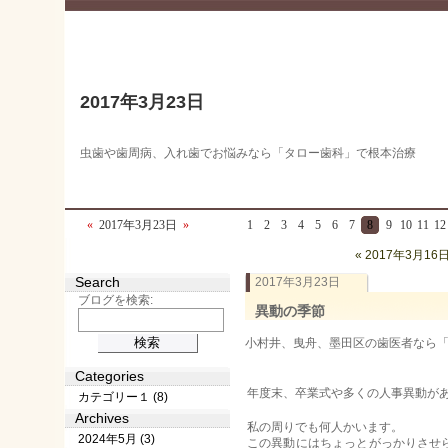
2017年3月23日
虫歯や歯周病、入れ歯でお悩みなら「タロー歯科」で根本治療
«
2017年3月23日
»
1
2
3
4
5
6
7
8
9
10
11
12
« 2017年3月16
Search
2017年3月23日
ブログを検索:
異動の季節
小村井、曳舟、墨田区の歯医者なら「タロ
Categories
年度末、卒業式や多くの人事異動が
カテゴリー１ (8)
Archives
私の周りでも何人かいます。
2024年5月 (3)
この異動にはちょっとがっかりさせ