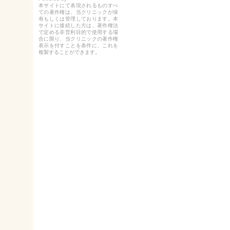
本サイトにて表現されるものすべ
ての著作権は、当クリニックが保
有もしくは管理しております。本
サイトに接続した方は、著作権法
で定める非営利目的で使用する場
合に限り、当クリニックの著作権
表示を付すことを条件に、これを
複製することができます。