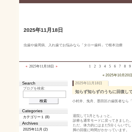
2025年11月18日
虫歯や歯周病、入れ歯でお悩みなら「タロー歯科」で根本治療
«
2025年11月18日
»
1
2
3
4
5
6
7
8
9
« 2025年10月20
Search
2025年11月18日
ブログを検索:
知らず知らずのうちに回復し
小村井、曳舟、墨田区の歯医者なら「タロ
Categories
退院して1月とちょっと。
カテゴリー１ (8)
診療も通常モードに戻ってきました
Archives
ただ、体力的にはまだ5分くらいでし
2025年11月 (2)
脚の回復に時間がかかっています。