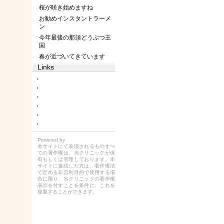
桜が咲き始めますね
お勧めインスタントラーメ
ン
今年最後の那須どうぶつ王
国
春が近づいてきています
Links
Powered by
本サイトにて表現されるものすべ
ての著作権は、当クリニックが保
有もしくは管理しております。本
サイトに接続した方は、著作権法
で定める非営利目的で使用する場
合に限り、当クリニックの著作権
表示を付すことを条件に、これを
複製することができます。