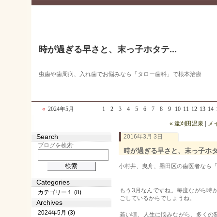
時が過ぎる早さと、末っ子ホタテ...
虫歯や歯周病、入れ歯でお悩みなら「タロー歯科」で根本治療
«
2024年5月
1
2
3
4
5
6
7
8
9
10
11
12
13
14
« 遠刈田温泉
|
メ
Search
2016年3月 3日
ブログを検索:
時が過ぎる早さと、末っ子ホタテ
小村井、曳舟、墨田区の歯医者なら「タロ
Categories
もう3月なんですね。毎度ながら時
カテゴリー１ (8)
ごしているからでしょうね。
Archives
2024年5月 (3)
若い頃、人生に悩みながら、多くの