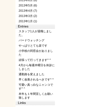
2013年6月 (6)
2013年5月 (6)
2013年4月 (7)
2013年3月 (2)
2013年1月 (1)
Entries
スタッフ1人が退職しまし
た。
バードウォッチング
やっぱりとても楽です
小学校の同窓会がありまし
た
頑張って行ってきます^ ^
4月から毎週木曜日を休診に
しました
通勤路を変えました
早く改善されるべきです^ ^
可愛い真っ白なニャンコで
す^ ^
本年も１年間宜しくお願い
致します
Links