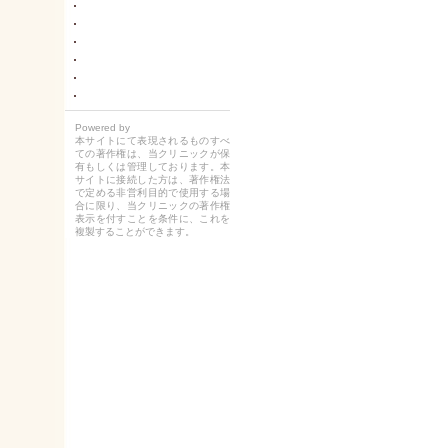
Powered by
本サイトにて表現されるものすべ
ての著作権は、当クリニックが保
有もしくは管理しております。本
サイトに接続した方は、著作権法
で定める非営利目的で使用する場
合に限り、当クリニックの著作権
表示を付すことを条件に、これを
複製することができます。