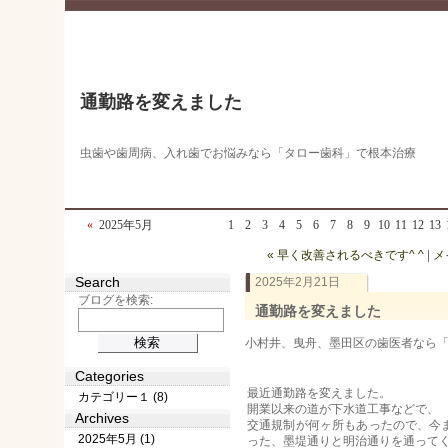
通勤路を変えました
虫歯や歯周病、入れ歯でお悩みなら「タロー歯科」で根本治療
«
2025年5月
1
2
3
4
5
6
7
8
9
10
11
12
13
« 早く改善されるべきです^ ^
|
メ
Search
2025年2月21日
ブログを検索:
通勤路を変えました
小村井、曳舟、墨田区の歯医者なら「タロ
Categories
最近通勤路を変えました。
カテゴリー１ (8)
開業以来の道が下水道工事などで、
Archives
交通規制が何ヶ所もあったので、今
2025年5月 (1)
った、墨堤通りと明治通りを通って